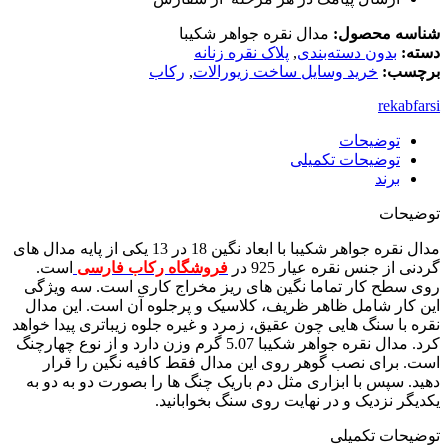
شناسه محصول:
مدال نقره جواهر شکیبا
دسته:
بدون دسته‌بندی
,
پلاک نقره زنانه
برچسب:
خرید وسایل ساخت زیورالات
,
رکاب
rekabfarsi
توضیحات
توضیحات تکمیلی
برند
توضیحات
مدال نقره جواهر شکیبا با ابعاد نگین 18 در 13 یکی از پایه مدال های
گردنی از جنس نقره عیار 925 در
فروشگاه رکاب فارسی
است.
روی سطح کار تماما نگین های ریز مخراج کاری است. سه ویژگی
این کار شامل ظاهر ظریف، کلاسیک و پرجلوه آن است. این مدال
نقره با سنگ هایی چون عقیق، زمرد و غیره جلوه زیباتری پیدا خواهد
کرد. مدال نقره جواهر شکیبا 5.07 گرم وزن دارد و از نوع چهارچنگ
است. برای نصب گوهر روی این مدال فقط کافیه نگین را قرار
دهید. سپس با ابزاری مثل دم باریک چنگ ها را بصورت دو به دو به
یکدیگر نزدیک و در نهایت روی سنگ بخوابانید.
توضیحات تکمیلی