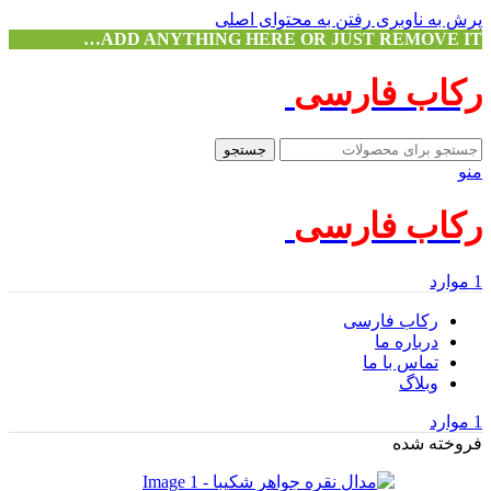
پرش به ناوبری
رفتن به محتوای اصلی
ADD ANYTHING HERE OR JUST REMOVE IT…
رکاب فارسی
جستجو
منو
رکاب فارسی
1
موارد
رکاب فارسی
درباره ما
تماس با ما
وبلاگ
1
موارد
فروخته شده