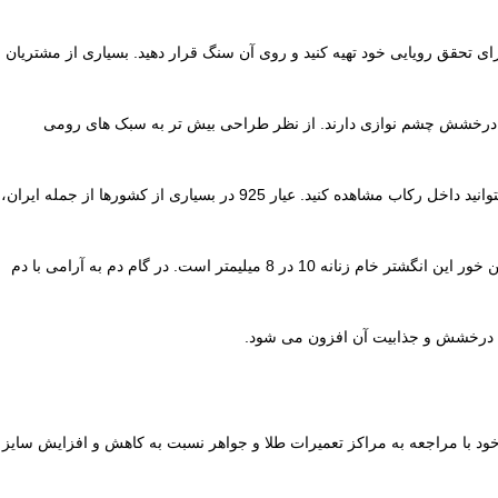
رای تحقق رویایی خود تهیه کنید و روی آن سنگ قرار دهید. بسیاری از مشتریان
نگین ها با برخورد نور درخشش چشم نوازی دارند. از نظر طراحی بیش تر به سبک های رومی
نقره این کار از بهترین و باکیفیت ترین نوع نقره یعنی عیار آمریکایی یا همان 925 که با ساچمه تولید می شود. وزن رکاب 5.70 گرم و شماره عیار یا انگ هم میتوانید داخل رکاب مشاهده کنید. عیار 925 در بسیاری از کشورها از جمله ایران،
این رکاب زنانه نقره از نوع چهارچنگ است و نصب گوهر روی آن به آسانی انجام می شود. برای نصب گوهر ابتدا نگین خور را داخل قاب قرار دهید. اندازه نگین خور این انگشتر خام زنانه 10 در 8 میلیمتر است. در گام دم به آرامی با دم
کند درخشش و جذابیت آن افزون می شود.
ب با اندازه دست خود با مراجعه به مراکز تعمیرات طلا و جواهر نسبت به کاهش و افزایش سایز