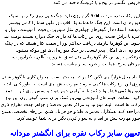
فروش انگشتر در پیج و یا فروشگاه خود می کنند.
این رکاب نقره مردانه 9.04 گرم وزن دارد. چنگ هایی روی رکاب به سبک
دیواره ای است. این چنگ ها همانند یک قاب دور نگین شما را کامل پوشش
میدهند. استفاده از گوهرهای جواهری مثل سیترین، یاقوت، آمیتیست، توپاز و
غیره با تراش فست روی این رکاب ها که دارای چنگ دیواره هستند توصیه نمی
شود. این گوهرها نیازمند دریافت حداکثر نور از سمت کنار هستند که در چنگ
دیواره ای ها امکان پذیر نیست. در چنگ دیواره ای ها نور بلوکه میشود.
برعکس برای این کار گوهرهایی مثل عقیق، فیروزه، آبالون، لابرادوریت،
مرجان سرخ، هماتیت و غیره بسیار مناسب هستند.
ابعاد محل قرارگیری نگین 19 در 14 میلیمتر است. مخراج کاری یا گوهرنشانی
روی این نوع رکاب ها کمی نیازمند مهارت بیش تری است. به طور کلی باید به
دیوارها کمی فشار وارد کنید تا به آرامی جمع شوند و سپس روی کار را جمع
کنید. مشاهده فیلم های آموزشی بهترین کمک برای نصب گوهر روی این نوع
رکاب ها است. البته میتوانید به مراکز تعمیرات طلا و جواهر جهت مخراج کاری
مراجعه کنید. همکاران تعمیرات طلا و جواهر با داشتن ابزارهای تخصصی همین
طور مهارت بیش تر اقدام به سوار کردن نگین برای شما خواهند کرد.
تعیین سایز رکاب نقره برای انگشتر مردانه