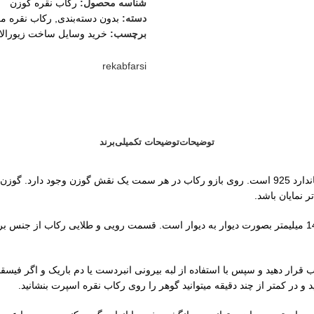
شناسه محصول:
رکاب نقره گوزن
دسته:
بدون دسته‌بندی
,
رکاب نقره مر
برچسب:
خرید وسایل ساخت زیورال
ثبت
rekabfarsi
توضیحات
توضیحات تکمیلی
برند
رکاب نقره گوزن مردانه همان طور که مشخص است از جنس نقره با عیار استاندارد 925 است. روی بازو رکاب
 نمایان باشد.
رکاب نقره گوزن مردانه دارای 10.37 گرم وزن و ابعاد محل قرارگیری 19 در 14 میلیمتر بصورت دیوار به دیوار 
رار دهید و سپس با استفاده از لبه بیرونی انبردست یا دم باریک و اگر فیسقول
و در کمتر از چند دقیقه میتوانید گوهر را روی رکاب نقره اسپرت بنشانید.