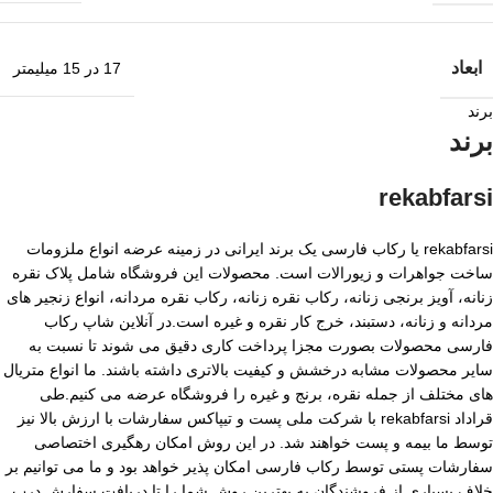
ابعاد
17 در 15 میلیمتر
برند
برند
rekabfarsi
rekabfarsi یا رکاب فارسی یک برند ایرانی در زمینه عرضه انواع ملزومات
ساخت جواهرات و زیورالات است. محصولات این فروشگاه شامل پلاک نقره
زنانه، آویز برنجی زنانه، رکاب نقره زنانه، رکاب نقره مردانه، انواع زنجیر های
مردانه و زنانه، دستبند، خرج کار نقره و غیره است.در آنلاین شاپ رکاب
فارسی محصولات بصورت مجزا پرداخت کاری دقیق می شوند تا نسبت به
سایر محصولات مشابه درخشش و کیفیت بالاتری داشته باشند. ما انواع متریال
های مختلف از جمله نقره، برنج و غیره را فروشگاه عرضه می کنیم.طی
قراداد rekabfarsi با شرکت ملی پست و تیپاکس سفارشات با ارزش بالا نیز
توسط ما بیمه و پست خواهند شد. در این روش امکان رهگیری اختصاصی
سفارشات پستی توسط رکاب فارسی امکان پذیر خواهد بود و ما می توانیم بر
خلاف بسیاری از فروشندگان به بهترین روش شما را تا دریافت سفارش درب