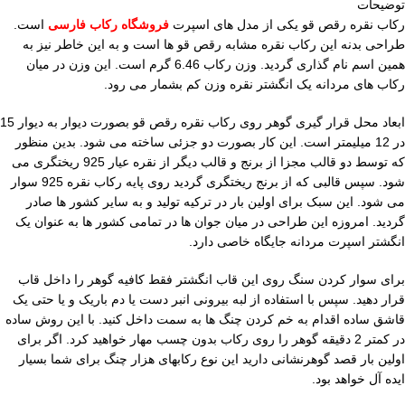
توضیحات
رکاب نقره رقص قو یکی از مدل های اسپرت
فروشگاه رکاب فارسی
است.
طراحی بدنه این رکاب نقره مشابه رقص قو ها است و به این خاطر نیز به
همین اسم نام گذاری گردید. وزن رکاب 6.46 گرم است. این وزن در میان
رکاب های مردانه یک انگشتر نقره وزن کم بشمار می رود.
ابعاد محل قرار گیری گوهر روی رکاب نقره رقص قو بصورت دیوار به دیوار 15
در 12 میلیمتر است. این کار بصورت دو جزئی ساخته می شود. بدین منظور
که توسط دو قالب مجزا از برنج و قالب دیگر از نقره عیار 925 ریختگری می
شود. سپس قالبی که از برنج ریختگری گردید روی پایه رکاب نقره 925 سوار
می شود. این سبک برای اولین بار در ترکیه تولید و به سایر کشور ها صادر
گردید. امروزه این طراحی در میان جوان ها در تمامی کشور ها به عنوان یک
انگشتر اسپرت مردانه جایگاه خاصی دارد.
برای سوار کردن سنگ روی این قاب انگشتر فقط کافیه گوهر را داخل قاب
قرار دهید. سپس با استفاده از لبه بیرونی انبر دست یا دم باریک و یا حتی یک
قاشق ساده اقدام به خم کردن چنگ ها به سمت داخل کنید. با این روش ساده
در کمتر 2 دقیقه گوهر را روی رکاب بدون چسب مهار خواهید کرد. اگر برای
اولین بار قصد گوهرنشانی دارید این نوع رکابهای هزار چنگ برای شما بسیار
ایده آل خواهد بود.