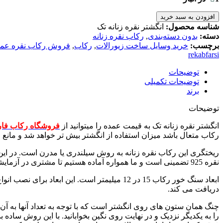
افزودن به سبد خرید
شناسه محصول:
انگشتر نقره زنانه تک
دسته:
بدون دسته‌بندی
,
رکاب نقره زنانه
برچسب:
خرید وسایل ساخت زیورالات
,
رکاب
,
فروش رکاب نقره عمد
rekabfarsi
توضیحات
توضیحات تکمیلی
برند
توضیحات
انگشتر نقره زنانه تک به قیمت عمده را میتوانید از
فروشگاه رکاب فا
رکاب متعال باشد میزان استفاده از انگشتر بیش تر خواهد شد و مانع
ریختگری این رکاب نقره زنانه به روش سیلندری یا مدرن است. در این
نقره 925 تضمینی است و ما همواره آماده هستیم تا مشتری در آزمایشگاه این عیار را تست کند. چون سرمایه مشتری برای ما اهمیت دارد بهترین ها را تقدیم شما خواهیم کرد.
ابعاد سنگ خور رکاب 15 در 12 میلیمتر است. ا
دریافت می کند.
را به یکدیگر نزدیک و در نهایت روی نگین بخوابانید. با این روش س