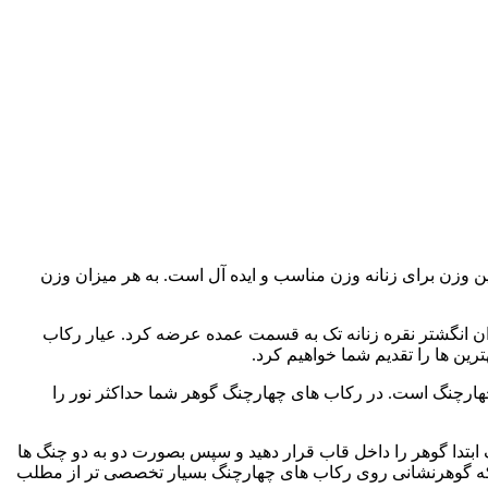
ز نقره با عیار 925 به وزن 2.75 گرم است. این وزن برای زنانه وزن مناسب و ایده آل است. به هر میزان وزن
وان انگشتر نقره زنانه تک به قسمت عمده عرضه کرد. عیار رکاب
انه از سبک چهارچنگ است. در رکاب های چهارچنگ گوهر شما حداکثر نور را
کردن نگین روی رکاب های چهارچنگ ابتدا گوهر را داخل قاب قرار دهید و سپس بصورت دو به دو چنگ ها
بته که گوهرنشانی روی رکاب های چهارچنگ بسیار تخصصی تر از مطلب