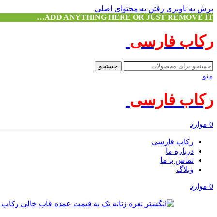
پرش به ناوبری
رفتن به محتوای اصلی
ADD ANYTHING HERE OR JUST REMOVE IT…
رکاب فارسی
جستجو
منو
رکاب فارسی
0
موارد
رکاب فارسی
درباره ما
تماس با ما
وبلاگ
0
موارد