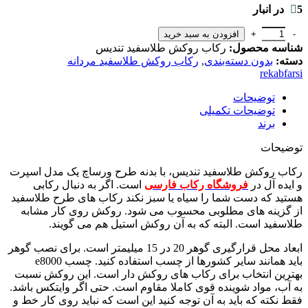
5 در انبار
افزودن به سبد خرید
شناسه محصول:
رکاب روکش طلاسفید تندیس
دسته:
بدون دسته‌بندی
,
رکاب روکش طلاسفید مردانه
rekabfarsi
توضیحات
توضیحات تکمیلی
برند
توضیحات
رکاب روکش طلاسفید تندیس، با بدنه طرح ورساچ یک مدل اسپرت
و ایده آل در
فروشگاه رکاب فارسی
است. اگر به دنبال رکابی
هستید که دست شما را سیاه یا سبز نکند رکاب های طرح طلاسفید
از گزینه های مطلوبی محسوب می شود. روکش روی کار مشابه
طلاسفید است. البته که به آن روکش استیل هم می گویند.
ابعاد محل قرارگیری گوهر 20 در 15 میلیمتر است. برای نصب گوهر
باید همانند سایر کشورها از چسب استفاده کنید. چسب e8000
بهترین انتخاب برای رکاب های روکش دار است. این روکش نسبت
به آب، مواد شوینده قوی کاملا مقاوم است. حتی اگر وایتکس باشد.
فقط نکته که باید به آن توجه کنید این است که نباید روی کار خط و