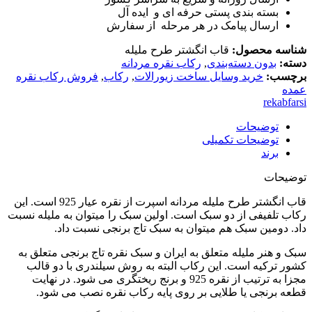
بسته بندی پستی حرفه ای و ایده آل
ارسال پیامک در هر مرحله از سفارش
شناسه محصول:
قاب انگشتر طرح ملیله
دسته:
بدون دسته‌بندی
,
رکاب نقره مردانه
برچسب:
خرید وسایل ساخت زیورالات
,
رکاب
,
فروش رکاب نقره
عمده
rekabfarsi
توضیحات
توضیحات تکمیلی
برند
توضیحات
قاب انگشتر طرح ملیله مردانه اسپرت از نقره عیار 925 است. این
رکاب تلفیفی از دو سبک است. اولین سبک را میتوان به ملیله نسبت
داد. دومین سبک هم میتوان به سبک تاج برنجی نسبت داد.
سبک و هنر ملیله متعلق به ایران و سبک نقره تاج برنجی متعلق به
کشور ترکیه است. این رکاب البته به روش سیلندری با دو قالب
مجزا به ترتیب از نقره 925 و برنج ریختگری می شود. در نهایت
قطعه برنجی یا طلایی بر روی پایه رکاب نقره نصب می شود.