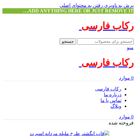
پرش به ناوبری
رفتن به محتوای اصلی
ADD ANYTHING HERE OR JUST REMOVE IT…
رکاب فارسی
جستجو
منو
رکاب فارسی
0
موارد
رکاب فارسی
درباره ما
تماس با ما
وبلاگ
0
موارد
فروخته شده