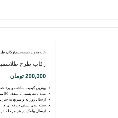
به
من از
خانه
/
بدون دسته‌بندی
/
رکاب طرح
طریق
پیامک
رکاب طرح طلاسفید
اطلاع
بده
200,000
تومان
بهترین کیفیت ساخت و پرداخت
بیمه نامه پستی تا سقف 80 میلیون
ارسال روزانه و سریع به سرا
بسته بندی پستی حرفه ای و ای
ارسال پیامک در هر مرحله از