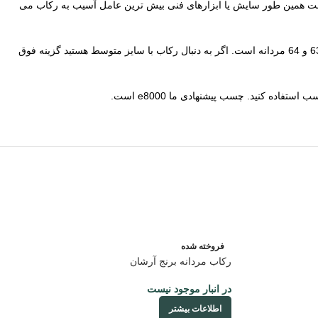
ل دست همین طور سایش یا ابزارهای فنی بیش ترین عامل آسیب به رکاب می
ابعاد سنگ رکاب طرح طلاسفید ترکمن 26 در 17 بصورت دیوار به دیوار است. سنگ خور رکاب نصف یک میلیمتر کمتر از این عدد خواهد شد. سایز رکاب بین 63 و 64 مردانه است. اگر به دنبال رکاب با سایز متوسط هستید گزینه فوق
ده کنید. چسب پیشنهادی ما e8000 است.
فروخته شده
رکاب مردانه برنج آرشان
در انبار موجود نیست
اطلاعات بیشتر