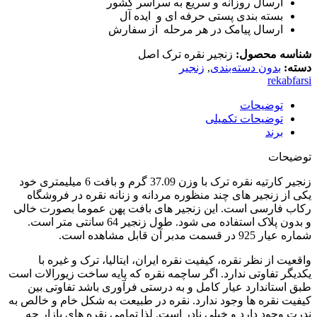
ارسال روزانه و سریع به سراسر کشور
بسته بندی پستی حرفه ای و ایده آل
ارسال پیامک در هر مرحله از سفارش
شناسه محصول:
زنجیر نقره ترک اصل
دسته:
بدون دسته‌بندی
,
زنجیر
rekabfarsi
توضیحات
توضیحات تکمیلی
برند
توضیحات
زنجیر کارتیه نقره ترک با وزن 37.09 گرم و بافت 6 میلیمتری خود
یکی از زنجیر های چند منظوره مردانه و زنانه نقره در فروشگاه
رکاب فارسی است. این زنجیر های بافت پهن عموما بصورت خالی
و بدون پلاک استفاده می شود. طول زنجیر 64 سانتی متر است.
شماره عیار 925 در قسمت مدبر آن قابل مشاهده است.
واقعیت از نظر نقره، کیفیت نقره ایران، ایتالیا، ترک و غیره با
یکدیگر تفاوتی ندارد. اگر ساچمه نقره که پایه ساخت زیورالات است
طبق استاندارد عیار کامل و به درستی فرآوری باشد تفاوتی بین
کیفیت نقره ها وجود ندارد. نقره در طبیعت به شکل خام و خالص به
ندرت وجود دارد و خیلی نادر است. لذا تمامی نقره های بازار چه