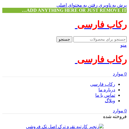
پرش به ناوبری
رفتن به محتوای اصلی
ADD ANYTHING HERE OR JUST REMOVE IT…
رکاب فارسی
جستجو
منو
رکاب فارسی
0
موارد
رکاب فارسی
درباره ما
تماس با ما
وبلاگ
0
موارد
فروخته شده