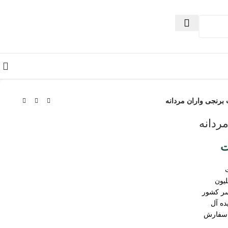
برنجی واران مردانه
ردانه
ت
سر کشور
ده آل
 سفارش