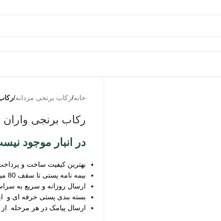
به من
از طریق
خانه
/
رکاب برنجی مردانه
/
رکاب 
پیامک
اطلاع بده
رکاب برنجی واران م
زمانیکه
محصول
در انبار موجود نیس
حراج شد
بهترین کیفیت ساخت و پرداخت
زمانیکه
بیمه نامه پستی تا سقف 80 میلیون
محصول
ارسال روزانه و سریع به سرا
موجود شد
بسته بندی پستی حرفه ای و ای
ارسال پیامک در هر مرحله از