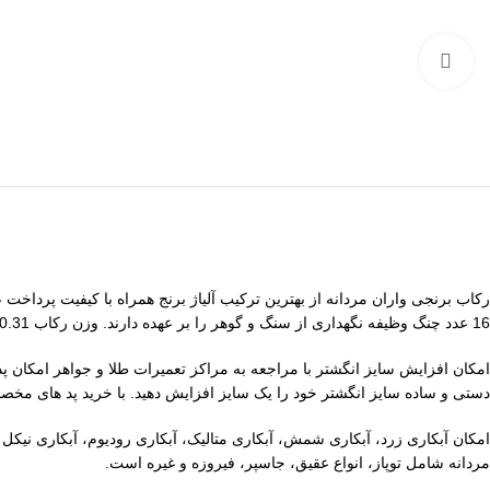
برای بزرگنمایی کلیک کنید
رکاب برنجی واران مردانه از بهترین ترکیب آلیاژ برنج همراه با کیفیت پردا
16 عدد چنگ وظیفه نگهداری از سنگ و گوهر را بر عهده دارند. وزن رکاب 10.31 گرم و سایز ابعاد سنگ 19 میلیمتر در 14 میلیمتر است. سایز این انگشتر 61 مردانه و قطر داخل به داخل آن 20 میلیمتر است.
امکان افزایش سایز انگشتر با مراجعه به مراکز تعمیرات طلا و جواهر امکان پ
دستی و ساده سایز انگشتر خود را یک سایز افزایش دهید. با خرید پد های مخص
امکان آبکاری زرد، آبکاری شمش، آبکاری متالیک، آبکاری رودیوم، آبکاری نیکل
مردانه شامل توپاز، انواع عقیق، جاسپر، فیروزه و غیره است.