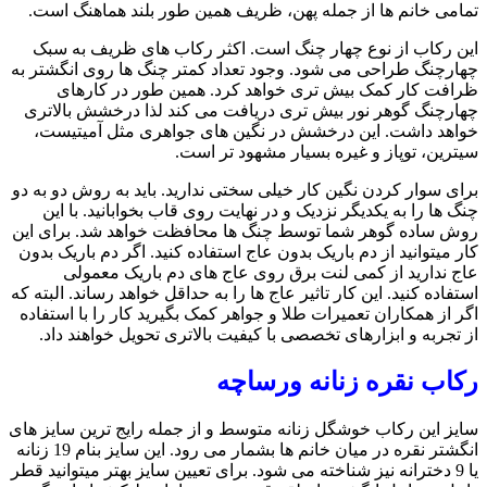
تمامی خانم ها از جمله پهن، ظریف همین طور بلند هماهنگ است.
این رکاب از نوع چهار چنگ است. اکثر رکاب های ظریف به سبک
چهارچنگ طراحی می شود. وجود تعداد کمتر چنگ ها روی انگشتر به
ظرافت کار کمک بیش تری خواهد کرد. همین طور در کارهای
چهارچنگ گوهر نور بیش تری دریافت می کند لذا درخشش بالاتری
خواهد داشت. این درخشش در نگین های جواهری مثل آمیتیست،
سیترین، توپاز و غیره بسیار مشهود تر است.
برای سوار کردن نگین کار خیلی سختی ندارید. باید به روش دو به دو
چنگ ها را به یکدیگر نزدیک و در نهایت روی قاب بخوابانید. با این
روش ساده گوهر شما توسط چنگ ها محافظت خواهد شد. برای این
کار میتوانید از دم باریک بدون عاج استفاده کنید. اگر دم باریک بدون
عاج ندارید از کمی لنت برق روی عاج های دم باریک معمولی
استفاده کنید. این کار تاثیر عاج ها را به حداقل خواهد رساند. البته که
اگر از همکاران تعمیرات طلا و جواهر کمک بگیرید کار را با استفاده
از تجربه و ابزارهای تخصصی با کیفیت بالاتری تحویل خواهند داد.
رکاب نقره زنانه ورساچه
سایز این رکاب خوشگل زنانه متوسط و از جمله رایج ترین سایز های
انگشتر نقره در میان خانم ها بشمار می رود. این سایز بنام 19 زنانه
یا 9 دخترانه نیز شناخته می شود. برای تعیین سایز بهتر میتوانید قطر