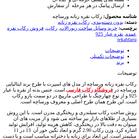
ارسال پیامک در هر مرحله از سفارش
شناسه محصول:
رکاب نقره زنانه ورساچه
دسته:
بدون دسته‌بندی
,
رکاب نقره زنانه
برچسب:
خرید وسایل ساخت زیورالات
,
رکاب
,
فروش رکاب نقره
عمده
,
نقره عیار 925
rekabfarsi
توضیحات
توضیحات تکمیلی
برند
توضیحات
رکاب نقره زنانه ورساچه از مدل های اسپرت با طرح برند ایتالیایی
ورساچه در
فروشگاه رکاب فارسی
است. جنس بدنه از نقره با عیار
925 و از نوع چهارچنگ با طراحی مارپیچ در دو سمت بازو رکاب
است. این طرح همان طرح اصلی و معروف ورساچه است.
روش ساخت رکاب سیلندری و ریختگری مدرن است. با این روش
بسیاری از طلاهای بازار نیز ساخته می شود و از مزیت های آن
میتوان به دقت بالا در ریختگری، کاهش هزینه تولید، افزایش تولید
اشاره کرد. وزن رکاب 2.90 گرم و ابعاد نگین خور آن 13 در 11
میلیمتر است. این ابعاد برای زنانه یا دخترانه مناسب است و با دست