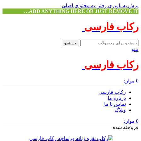
پرش به ناوبری
رفتن به محتوای اصلی
ADD ANYTHING HERE OR JUST REMOVE IT…
رکاب فارسی
جستجو
منو
رکاب فارسی
0
موارد
رکاب فارسی
درباره ما
تماس با ما
وبلاگ
0
موارد
فروخته شده