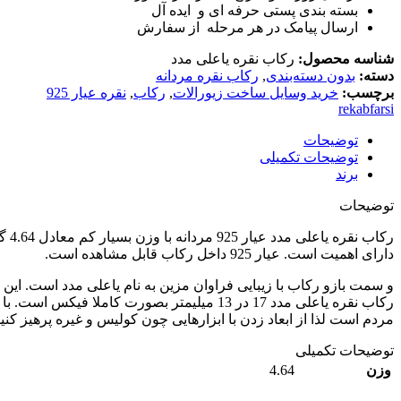
بسته بندی پستی حرفه ای و ایده آل
ارسال پیامک در هر مرحله از سفارش
شناسه محصول:
رکاب نقره یاعلی مدد
دسته:
بدون دسته‌بندی
,
رکاب نقره مردانه
برچسب:
خرید وسایل ساخت زیورالات
,
رکاب
,
نقره عیار 925
rekabfarsi
توضیحات
توضیحات تکمیلی
برند
توضیحات
رکاب نقره یاعلی مدد عیار 925 مردانه با وزن بسیار کم معادل 4.64 گرم در
دارای اهمیت است. عیار 925 داخل رکاب قابل مشاهده است.
و سمت بازو رکاب با زیبایی فراوان مزین به نام یاعلی مدد است. این
رکاب نقره یاعلی مدد 17 در 13 میلیمتر بصور
مردم است لذا از ابعاد زدن با ابزارهایی چون کولیس و غیره پرهیز کنید. سایز رکاب 62 مردانه طبق میل نمره انگشتر است. تمامی رکاب های نقره در مراکز تعمیرات طلا و
توضیحات تکمیلی
4.64
وزن