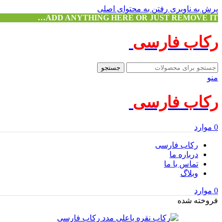
پرش به ناوبری
رفتن به محتوای اصلی
ADD ANYTHING HERE OR JUST REMOVE IT…
رکاب فارسی
جستجو
منو
رکاب فارسی
0
موارد
رکاب فارسی
درباره ما
تماس با ما
وبلاگ
0
موارد
فروخته شده