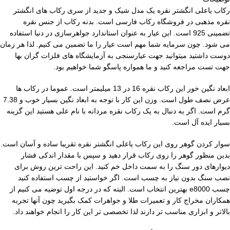
رکاب یاعلی انگشتر نقره یک مدل شیک و جدید از سری رکاب های انگشتر
نقره مذهبی در فروشگاه رکاب فارسی است. بدنه رکاب از جنس نقره
تضمینی 925 است. این عیار به عنوان استاندارد جواهرسازی در دنیا استفاده
می شود. چون سرمایه شما مهم است عیار را ما تضمین می کنیم. لذا هر زمان
دوست داشتید میتوانید جهت عیارسنجی به آزمایشگاه های فلزات گران بها
جهت تست مراجعه کنید و ما همواره پاسگو شما خواهیم بود.
ابعاد نگین خور این رکاب نقره 16 در 13 میلیمتر است. عموما در رکاب ها
عرض نصف طول است. وزن این کار با توجه به ابعاد نگین بسیار خوب و 7.38
گرم است. اگر به دنبال به یک رکاب نقره مردانه با نام علی هستید این گزینه
بسیار ایده آل است.
سوار کردن گوهر روی این رکاب یاعلی انگشتر نقره تقریبا ساده و آسان است.
بدین منظور گوهر را روی رکاب قرار دهید و سپس با مقدار اندکی فشار
دیوارهای دور سنگ را به سمت داخل خم کنید. این راحت ترین روش برای
نصب سنگ بدون نیاز به چسب است. اگر خواستید از چسب استفاده کنید
چسب e8000 بهترین انتخاب است. البته که در درجه اول توضیه می کنیم از
همکاران مخراج کار و تعمیرات طلا و جواهرات کمک بگیرید چون آنها تجربه
بالاتر و ابزاری مناسب تر دارند لذا تخصصی تر این کار را انجام خواهند داد.