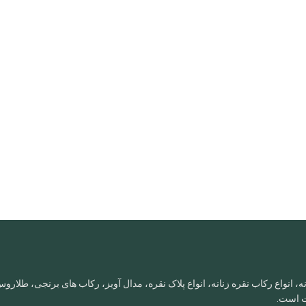
، انواع رکاب نقره زنانه، انواع پلاک نقره، مدال آویز، رکاب های برنجی، طلا
ات است.