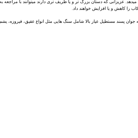
وسط است. این سایز 80 درصد آقایان را پوشش میدهد. عزیزانی که دستان بزرگ تر و یا ظریف تری دارند م
کاب را کاهش و یا افزایش خواهند داد.
 جوان پسند مستطیل عیار بالا شامل سنگ هایی مثل انواع عقیق، فیروزه، یشم