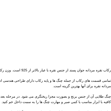
رکاب نقره مردانه جوان پسند از جنس نقره با عیار بالاتر از 925 است. وزن رکاب 9.96 گرم و ابعاد محل قرارگیری سنگ آن به شکل مستطیل با ابعاد 18 در 13 میلیمتر است.
تمامی قسمت های رکاب از جمله چنگ ها و پایه رکاب دارای طراحی هندسی است
مردانه نقره برای آنها بهترین گزینه است.
چنگ طلایی آن از جنس برنج و بصورت مجزا ریختگری می شود. در مرحله بعدی 
کافیه با ابزار مناسب با کمی صبر و مهارت چنگ ها را به سمت داخل خم کنید. 