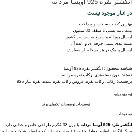
انگشتر نقره 925 آویسا مردانه
در انبار موجود نیست
بهترین کیفیت ساخت و پرداخت
بیمه نامه پستی تا سقف 80 میلیون
ارسال روزانه و سریع به سراسر کشور
بسته بندی پستی حرفه ای و ایده آل
ارسال پیامک در هر مرحله از سفارش
شناسه محصول:
انگشتر نقره 925 آویسا
دسته:
بدون دسته‌بندی
,
رکاب نقره مردانه
برچسب:
رکاب
,
رکاب نقره
,
فروش رکاب نقره عمده
,
نقره عیار 925
rekabfarsi
توضیحات
توضیحات تکمیلی
برند
توضیحات
انگشتر نقره 925 آویسا مردانه
با وزن 4.33گرم طراحی خاص و جذابی دارد.
سنگ انگشتر ابعادی معادل 16 در 13 میلی‌متر دارد که جلوه‌ای شیک و مردانه