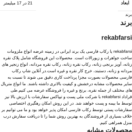
ابعاد
21 در 17 میلیمتر
برند
برند
rekabfarsi
rekabfarsi یا رکاب فارسی یک برند ایرانی در زمینه عرضه انواع ملزومات
ساخت جواهرات و زیورالات است. محصولات این فروشگاه شامل پلاک نقره
زنانه، آویز برنجی زنانه، رکاب نقره زنانه، رکاب نقره مردانه، انواع زنجیر های
مردانه و زنانه، دستبند، خرج کار نقره و غیره است.در آنلاین شاپ رکاب
فارسی محصولات بصورت مجزا پرداخت کاری دقیق می شوند تا نسبت به
سایر محصولات مشابه درخشش و کیفیت بالاتری داشته باشند. ما انواع متریال
های مختلف از جمله نقره، برنج و غیره را فروشگاه عرضه می کنیم.طی
قراداد rekabfarsi با شرکت ملی پست و تیپاکس سفارشات با ارزش بالا نیز
توسط ما بیمه و پست خواهند شد. در این روش امکان رهگیری اختصاصی
سفارشات پستی توسط رکاب فارسی امکان پذیر خواهد بود و ما می توانیم بر
خلاف بسیاری از فروشندگان به بهترین روش شما را تا دریافت سفارش درب
منزل همراهی کنیم.
محصولات مشابه