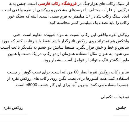
از سبک رکاب های هزارچنگ در
فروشگاه رکاب فارسی
است. جنس بدنه
ترکیبی از فلزات مختلف با درصدهای مشخص و روکشی از نقره واقعی است.
ابعاد سنگ رکاب 21 در 17 میلیمتر به فرم بیضی است. البته که سنگ خور
رکاب را باید نصف یک میلیمتر کمتر محاسبه کنید.
روکش نقره واقعی این رکاب نسبت به مواد شوینده مقاوم است. حتی
وایتکس هم نمیتواند روی روکش تاثیرگذار باشد. فقط باید رعایت کنید که مورد
سایش و خط و خش قرار نگیرد. طبیعتا سایش دو جسم به یکدیگر باعث آسیب
می شود. به عنوان مثال استفاده همزمان از دو رکاب در یک دست یا همین
طور انگشتر تنگ میتواند از عوامل آسیب بشمار رود.
سایز رکاب روکش نقره انصار 60 مردانه است. برای نصب گوهر از چسب
استفاده کنید. همه کشورها برای نصب نگین روی رکاب های روکش نقره از
چسب استفاده می کنند. بهترین آنها برای این کار چسب e8000 است.
توضیحات تکمیلی
جنس
روکش نقره