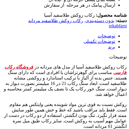
ارسال پیامک در هر مرحله از سفارش
شناسه محصول:
رکاب روکش طلاسفید آسیا
دسته:
بدون دسته‌بندی
,
رکاب روکش طلاسفید مردانه
rekabfarsi
توضیحات
توضیحات تکمیلی
برند
توضیحات
رکاب روکش طلاسفید آسیا از مدل های مردانه در
فروشگاه رکاب
فارسی
مناسب برای گوهرتراشان یا افرادی است که دارای سنگ
هستند. جنس بدنه از آلیاژ با ترکیب استاندارد و روکشی مشابه
طلاسفید است. ابعاد سنگ رکاب 21 در 16 میلیمتر بصورت دیوار به
دیوار است. سنگ خور رکاب یک تا نصف یک میلیمتر کمتر محاسبه و
اعمال خواهد شد.
روکش نسبت به قوی ترین مواد شوینده یعنی وایتکس هم مقاوم
است. فقط باید مراقب باشید که خط و خش همین طور سایش
ممتد قرار نگیرد. تنگ بودن انگشتر، استفاده از دو رکاب در دست از
عوامل مهم آسیب به روکش است. سایز رکاب طبق میل نمره
انگشتر 61 مردانه است.