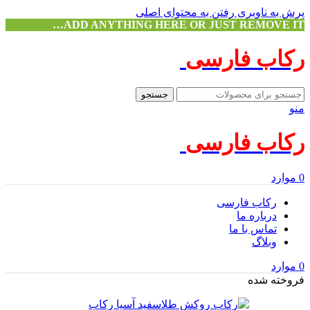
پرش به ناوبری
رفتن به محتوای اصلی
ADD ANYTHING HERE OR JUST REMOVE IT…
رکاب فارسی
جستجو
منو
رکاب فارسی
0
موارد
رکاب فارسی
درباره ما
تماس با ما
وبلاگ
0
موارد
فروخته شده