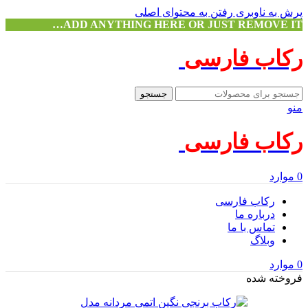
پرش به ناوبری
رفتن به محتوای اصلی
ADD ANYTHING HERE OR JUST REMOVE IT…
رکاب فارسی
جستجو
منو
رکاب فارسی
0
موارد
رکاب فارسی
درباره ما
تماس با ما
وبلاگ
0
موارد
فروخته شده