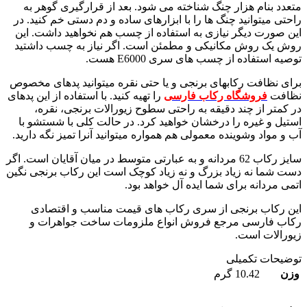
متعدد بنام هزار چنگ شناخته می شود. بعد از قرارگیری گوهر به
راحتی میتوانید چنگ ها را با ابزارهای ساده و دم دستی خم کنید. در
این صورت دیگر نیازی به استفاده از چسب هم نخواهید داشت. این
روش یک روش مکانیکی و مطمئن است. اگر نیاز به چسب داشتید
توصیه استفاده از چسب های سری E6000 هست.
برای نظافت رکابهای برنجی و یا حتی نقره میتوانید پدهای مخصوص
نظافت
فروشگاه رکاب فارسی
را تهیه کنید. با استفاده از این پدهای
در کمتر از چند دقیقه به راحتی سطوح زیورالات برنجی، نقره،
استیل و غیره را درخشان خواهید کرد. در حالت کلی با شستشو با
آب و مواد وشوینده معمولی هم همواره میتوانید آنرا تمیز نگه دارید.
سایز رکاب 62 مردانه و به عبارتی متوسط در میان آقایان است. اگر
دست شما نه زیاد بزرگ و نه زیاد کوچک است این رکاب برنجی نگین
اتمی مردانه برای شما ایده آل خواهد بود.
این رکاب برنجی از سری رکاب های قیمت مناسب و اقتصادی
رکاب فارسی مرجع فروش انواع ملزومات ساخت جواهرات و
زیورالات است.
توضیحات تکمیلی
وزن
10.42 گرم