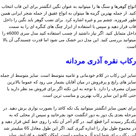
انواع گوهرها و سنگ ها را میتوانید به عنوان نگین انگشتر برای این قاب انتخاب
کنید. از جمله بهترین گزینه ها میتوان به انواع عقیق از جمله شجر ایرانی همین
طور فیروزه، چشم ببر و غیره اشاره کرد. برای نصب گوهر باید نگین را داخل
قاب قرار دهید و سپس با استفاده از ابزار چنگ های کنگره ای را به سمت
داخل متمایل کنید. اگر نیاز داشتید از چسب استفاده کنید مدل سری e6000 را
میتوانید بررسی کنید. این مدل دیر خشک می شود اما قدرت چسبندگی آن بالا
است.
رکاب نقره آذری مردانه
سایز این رکاب در کلام خودمانی و عامیه متوسط است. سایز متوسط از جمله
سایز های رایج و پرفروش در میان آقایان بشمار می رود که عموما بالاترین
میزان مصرف را دارد. با توجه به این نکته اگر برای فروش مد نظر دارید یا
حتی کادو این سایز رکاب بهترین و مناسب ترین است.
برای تعیین سایز انگشتر میتوانید یک تکه کاغذ را بصورت نواری برش دهید. در
مرحله بعدی یک دور به دور انگشت خود بچرخانید و سپس از محلی که به
یکدیگر رسیدند آنرا قطع کنید. در گام آخر آن تکه را روی خط کش قرار دهید و
در مجموع طول نوار را اندازه گیری کنید. اگر این طول معادل 65 میلیمتر شد
این رکاب برای شما ایده آل و مناسب است. امکان کاهش و افزایش سایز