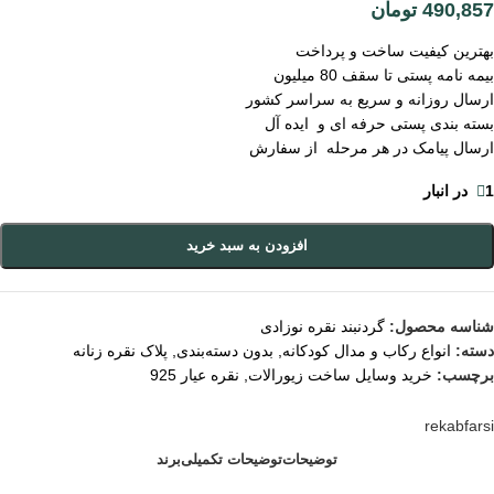
490,857
تومان
بهترین کیفیت ساخت و پرداخت
بیمه نامه پستی تا سقف 80 میلیون
ارسال روزانه و سریع به سراسر کشور
بسته بندی پستی حرفه ای و ایده آل
ارسال پیامک در هر مرحله از سفارش
1 در انبار
افزودن به سبد خرید
شناسه محصول:
گردنبند نقره نوزادی
دسته:
انواع رکاب و مدال کودکانه
,
بدون دسته‌بندی
,
پلاک نقره زنانه
برچسب:
خرید وسایل ساخت زیورالات
,
نقره عیار 925
rekabfarsi
توضیحات
توضیحات تکمیلی
برند