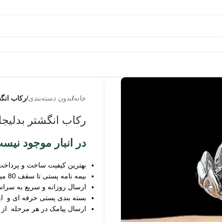
به من
از طریق
خانه
/
بدون دسته‌بندی
/
رکاب انگش
پیامک
اطلاع بده
رکاب انگشتر بدلیجا
زمانیکه
محصول
در انبار موجود نیس
حراج شد
بهترین کیفیت ساخت و پرداخت
زمانیکه
بیمه نامه پستی تا سقف 80 میلیون
محصول
ارسال روزانه و سریع به سرا
موجود شد
بسته بندی پستی حرفه ای و ای
ارسال پیامک در هر مرحله از