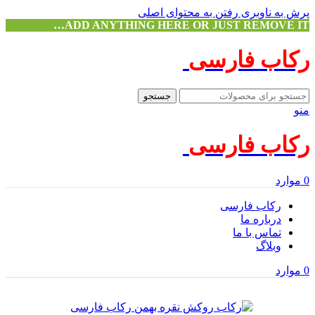
پرش به ناوبری
رفتن به محتوای اصلی
ADD ANYTHING HERE OR JUST REMOVE IT…
رکاب فارسی
جستجو
منو
رکاب فارسی
0
موارد
رکاب فارسی
درباره ما
تماس با ما
وبلاگ
0
موارد