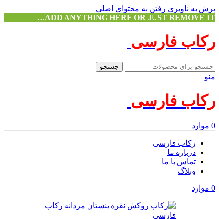
پرش به ناوبری
رفتن به محتوای اصلی
ADD ANYTHING HERE OR JUST REMOVE IT…
رکاب فارسی
جستجو
منو
رکاب فارسی
0
موارد
رکاب فارسی
درباره ما
تماس با ما
وبلاگ
0
موارد