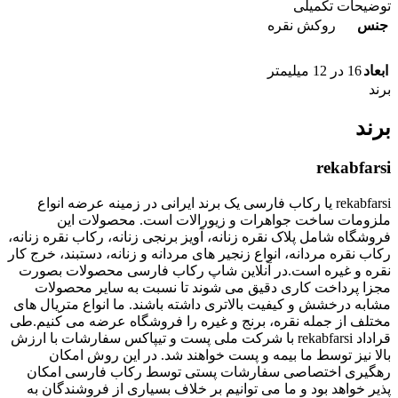
توضیحات تکمیلی
جنس
روکش نقره
ابعاد
16 در 12 میلیمتر
برند
برند
rekabfarsi
rekabfarsi یا رکاب فارسی یک برند ایرانی در زمینه عرضه انواع
ملزومات ساخت جواهرات و زیورالات است. محصولات این
فروشگاه شامل پلاک نقره زنانه، آویز برنجی زنانه، رکاب نقره زنانه،
رکاب نقره مردانه، انواع زنجیر های مردانه و زنانه، دستبند، خرج کار
نقره و غیره است.در آنلاین شاپ رکاب فارسی محصولات بصورت
مجزا پرداخت کاری دقیق می شوند تا نسبت به سایر محصولات
مشابه درخشش و کیفیت بالاتری داشته باشند. ما انواع متریال های
مختلف از جمله نقره، برنج و غیره را فروشگاه عرضه می کنیم.طی
قراداد rekabfarsi با شرکت ملی پست و تیپاکس سفارشات با ارزش
بالا نیز توسط ما بیمه و پست خواهند شد. در این روش امکان
رهگیری اختصاصی سفارشات پستی توسط رکاب فارسی امکان
پذیر خواهد بود و ما می توانیم بر خلاف بسیاری از فروشندگان به