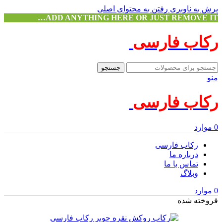
پرش به ناوبری
رفتن به محتوای اصلی
ADD ANYTHING HERE OR JUST REMOVE IT…
رکاب فارسی
جستجو
منو
رکاب فارسی
0
موارد
رکاب فارسی
درباره ما
تماس با ما
وبلاگ
0
موارد
فروخته شده