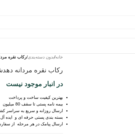
خانه
/
بدون دسته‌بندی
/
رکاب نقره مرد
به من
رکاب نقره مردانه دهد
از طریق
پیامک
در انبار موجود نیست
اطلاع بده
زمانیکه
بهترین کیفیت ساخت و پرداخت
محصول
بیمه نامه پستی تا سقف 80 میلیون
حراج شد
ارسال روزانه و سریع به سراسر کش
بسته بندی پستی حرفه ای و ایده آل
زمانیکه
ارسال پیامک در هر مرحله از سفار
محصول
موجود شد