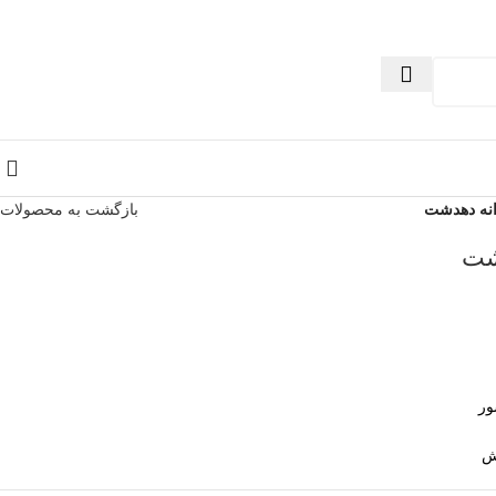
انه دهدشت
بازگشت به محصولات
شت
ور
ش