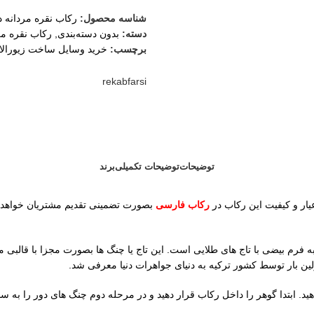
شناسه محصول:
رکاب نقره مردانه
دسته:
بدون دسته‌بندی
,
رکاب نقره مر
برچسب:
خرید وسایل ساخت زیورال
ثبت
rekabfarsi
توضیحات
توضیحات تکمیلی
برند
رکاب فارسی
بصورت تضمینی تقدیم مشتریان خواهد شد
ه مردانه دهدشت 11.53 گرم و ابعاد سنگ آن 24 در 18 میلیمتر به فرم بیضی با تاج های طلایی است. این تاج ی
ین بار توسط کشور ترکیه به دنیای جواهرات دنیا معرفی شد.
هید. ابتدا گوهر را داخل رکاب قرار دهید و در مرحله دوم چنگ های دور را به س