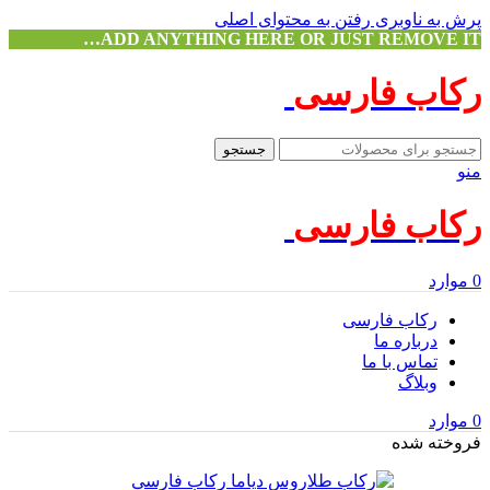
پرش به ناوبری
رفتن به محتوای اصلی
ADD ANYTHING HERE OR JUST REMOVE IT…
رکاب فارسی
جستجو
منو
رکاب فارسی
0
موارد
رکاب فارسی
درباره ما
تماس با ما
وبلاگ
0
موارد
فروخته شده