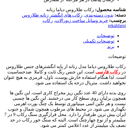
شناسه محصول:
رکاب طلاروس دیاما زنانه
دسته:
بدون دسته‌بندی
,
رکاب های انگشتر زنانه طلاروس
برچسب:
خرید وسایل ساخت زیورالات
,
رکاب
rekabfarsi
توضیحات
توضیحات تکمیلی
برند
توضیحات
رکاب طلاروس دیاما مدل زنانه از پایه انگشترهای جنس طلاروس
در
رکاب فارسی
است. این جنس رنگ ثابت و کاملا ضدحساسیت
است. لذا هنگام استفاده خارش پوست، تاول، قرمزی به هیچ عنوان
نخواهید داشت. متریال درجه یک استفاده می شود.
روی بدنه دارای 40 عدد نگین ریز مخراج کاری است. این نگین ها
همچون برلیان روی سطح کار می درخشند. این نگین ها چسبی
نیست و هر نگین اتمی مینیاتوری توسط یک چنگ بورت اهرمی
نگهداری می شود. در محیط های مرطوب همچون شمال و جنوب
ایران بیش ترین طرفدار را دارد. محل قرارگیری سنگ رکاب 9 در 7
میلیمتر و از نوع چهارچنگ است. البته که سنگ خور رکاب در حد
نصف یک میلیمتر از عدد اعلامی کمتر می شود.