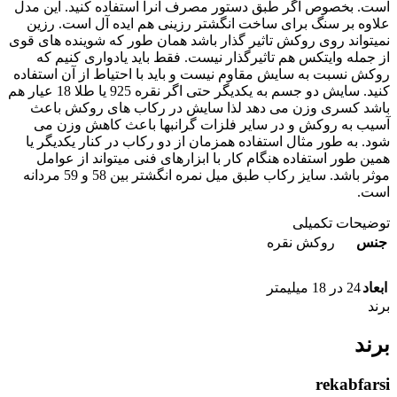
است. بخصوص اگر طبق دستور مصرف آنرا استفاده کنید. این مدل
علاوه بر سنگ برای ساخت انگشتر رزینی هم ایده آل است. رزین
نمیتواند روی روکش تاثیر گذار باشد همان طور که شوینده های قوی
از جمله وایتکس هم تاثیرگذار نیست. فقط باید یادواری کنیم که
روکش نسبت به سایش مقاوم نیست و باید با احتیاط از آن استفاده
کنید. سایش دو جسم به یکدیگر حتی اگر نقره 925 یا طلا 18 عیار هم
باشد کسری وزن می دهد لذا سایش در رکاب های روکش باعث
آسیب به روکش و در سایر فلزات گرانبها باعث کاهش وزن می
شود. به طور مثال استفاده همزمان از دو رکاب در کنار یکدیگر یا
همین طور استفاده هنگام کار با ابزارهای فنی میتواند از عوامل
موثر باشد. سایز رکاب طبق میل نمره انگشتر بین 58 و 59 مردانه
است.
توضیحات تکمیلی
جنس
روکش نقره
ابعاد
24 در 18 میلیمتر
برند
برند
rekabfarsi