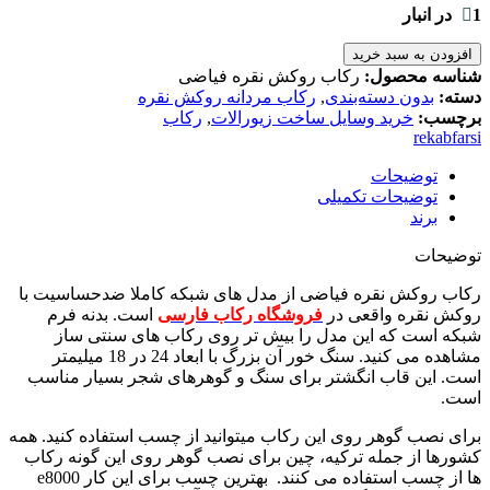
1 در انبار
افزودن به سبد خرید
شناسه محصول:
رکاب روکش نقره فیاضی
دسته:
بدون دسته‌بندی
,
رکاب مردانه روکش نقره
برچسب:
خرید وسایل ساخت زیورالات
,
رکاب
rekabfarsi
توضیحات
توضیحات تکمیلی
برند
توضیحات
رکاب روکش نقره فیاضی از مدل های شبکه کاملا ضدحساسیت با
روکش نقره واقعی در
فروشگاه رکاب فارسی
است. بدنه فرم
شبکه است که این مدل را بیش تر روی رکاب های سنتی ساز
مشاهده می کنید. سنگ خور آن بزرگ با ابعاد 24 در 18 میلیمتر
است. این قاب انگشتر برای سنگ و گوهرهای شجر بسیار مناسب
است.
برای نصب گوهر روی این رکاب میتوانید از چسب استفاده کنید. همه
کشورها از جمله ترکیه، چین برای نصب گوهر روی این گونه رکاب
ها از چسب استفاده می کنند. بهترین چسب برای این کار e8000