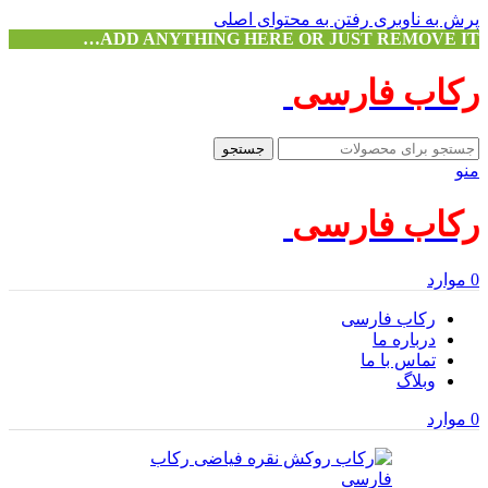
پرش به ناوبری
رفتن به محتوای اصلی
ADD ANYTHING HERE OR JUST REMOVE IT…
رکاب فارسی
جستجو
منو
رکاب فارسی
0
موارد
رکاب فارسی
درباره ما
تماس با ما
وبلاگ
0
موارد