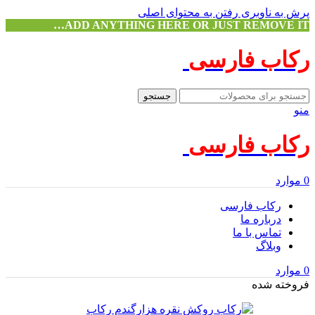
پرش به ناوبری
رفتن به محتوای اصلی
ADD ANYTHING HERE OR JUST REMOVE IT…
رکاب فارسی
جستجو
منو
رکاب فارسی
0
موارد
رکاب فارسی
درباره ما
تماس با ما
وبلاگ
0
موارد
فروخته شده