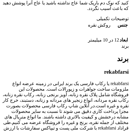
کنید که نوک دم باریک شما عاج نداشته باشید یا عاج آنرا پوشش دهید
که باعث آسیب نگردد.
توضیحات تکمیلی
جنس
روکش نقره
ابعاد
12 در 10 میلیمتر
برند
برند
rekabfarsi
rekabfarsi یا رکاب فارسی یک برند ایرانی در زمینه عرضه انواع
ملزومات ساخت جواهرات و زیورالات است. محصولات این
فروشگاه شامل پلاک نقره زنانه، آویز برنجی زنانه، رکاب نقره زنانه،
رکاب نقره مردانه، انواع زنجیر های مردانه و زنانه، دستبند، خرج کار
نقره و غیره است.در آنلاین شاپ رکاب فارسی محصولات بصورت
مجزا پرداخت کاری دقیق می شوند تا نسبت به سایر محصولات
مشابه درخشش و کیفیت بالاتری داشته باشند. ما انواع متریال های
مختلف از جمله نقره، برنج و غیره را فروشگاه عرضه می کنیم.طی
قراداد rekabfarsi با شرکت ملی پست و تیپاکس سفارشات با ارزش