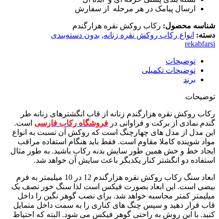
ارسال پیامک در هر مرحله از سفارش
شناسه محصول:
رکاب روکش نقره هزارگندم
دسته:
انواع رکاب روکش نقره زنانه
,
بدون دسته‌بندی
rekabfarsi
توضیحات
توضیحات تکمیلی
برند
توضیحات
رکاب روکش نقره هزارگندم زنانه از قاب انگشترهای زنانه طر
گندم نمادی از برکت و فراوانی در
فروشگاه رکاب فارسی
است.
این مدل از مدل های چهارچنگ است که روکش آن نسبت به انواع
مواد شوینده کاملا مقاوم است. فقط باید هنگام استفاده مراقب
ایجاد خط و خش همین طور سایش بدنه رکاب باشید. به طور مثال
استفاده دو انگشتر کنار یکدیگر باعث سایش آن خواهد شد.
ابعاد سنگ رکاب روکش نقره هزارگندم 12 در 10 میلیمتر به فرم
بیضی است. این ابعاد بصورت فیکس است لذا سنگ خور نصف یک
میلیمتر کمتر محاسبه خواهد شد. برای نصب گوهر نگین را داخل
قاب قرار دهید و سپس چنگ های کناری را به سمت داخل متمایل
کنید. با این روش به راحتی گوهر فیکس می شود. البته که احتیاط