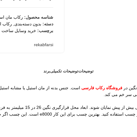
شناسه محصول:
رکاب مان است
ثبت
دسته:
بدون دسته‌بندی
,
رکاب ا
برچسب:
خرید وسایل ساخت ز
rekabfarsi
توضیحات
توضیحات تکمیلی
برند
نگین در
فروشگاه رکاب فارسی
است. جنس بدنه از مان استیل یا مشابه استی
نی سر خم می کند.
سطوح بدنه رکاب سیاه قلم کاری می ش
کمتر محاسبه می شود. برای نصب گوهر روی رکاب مان