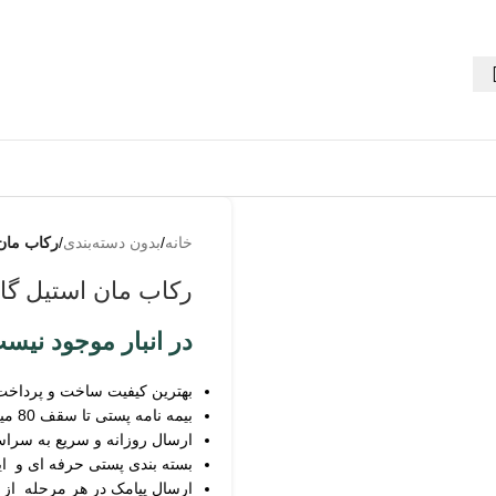
به من
از طریق
خانه
/
بدون دسته‌بندی
/
رکاب مان 
پیامک
اطلاع بده
رکاب مان استیل گار
زمانیکه
محصول
در انبار موجود نیس
حراج شد
بهترین کیفیت ساخت و پرداخت
زمانیکه
بیمه نامه پستی تا سقف 80 میلیون
محصول
ارسال روزانه و سریع به سرا
موجود شد
بسته بندی پستی حرفه ای و ای
ارسال پیامک در هر مرحله از