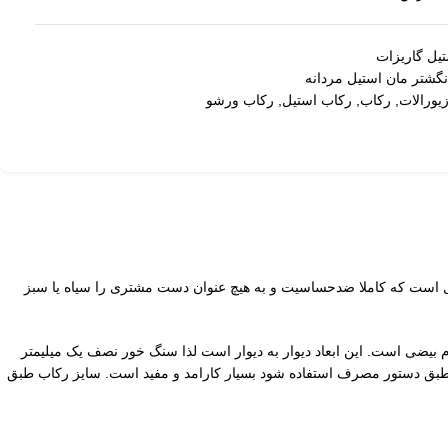
یل گاریزات
نگشتر مان استیل مردانه
یورالات
,
رکاب
,
رکاب استیل
,
رکاب ورشو
ل است که کاملا ضدحساسیت و به هیچ عنوان دست مشتری را سیاه یا سبز
ود تا پس زمینه کار مشکی و برجستگی بیش از پیش نمایان شوند. ابعاد محل قرارگیری نگین 26 در 15 میلیمتر به فرم بیضی است. این ابعاد دیوار به دیوار است لذا سنگ خور نصف یک میلیمتر
 استیل گاریزات باید از چسب استفاده کنید. بهترین چسب برای این کار e8000 است. این چسب اگر طبق دستور مصرف استفاده شود بسیار کارامد و مفید است. سایز رکاب طبق