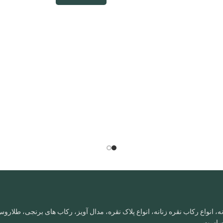
، انواع رکاب نقره زنانه، انواع پلاک نقره، مدال آویز، رکاب های برنجی، طلا
ات است.