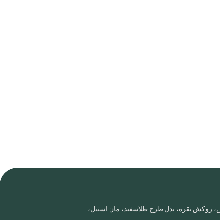
روس، روکش نقره، بدل طرح طلاسفید، مان استیل،