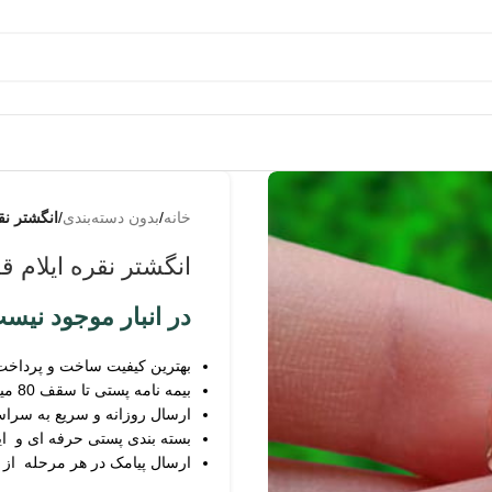
به من
از طریق
خانه
/
بدون دسته‌بندی
/
انگشتر نق
پیامک
اطلاع بده
انگشتر نقره ایلام 
زمانیکه
محصول
در انبار موجود نیس
حراج شد
بهترین کیفیت ساخت و پرداخت
زمانیکه
بیمه نامه پستی تا سقف 80 میلیون
محصول
ارسال روزانه و سریع به سرا
موجود شد
بسته بندی پستی حرفه ای و ای
ارسال پیامک در هر مرحله از