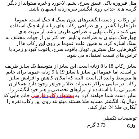
مثل فیروزه پاک، عقیق سرخ، یشم، لاجورد و غیره میتواند از دیگر
گزینه های جذاب روی انگشتر نقره زنانه اصفهان باشد.
این رکاب از دسته انگشترهای بدون سنگ 4 چنگ است. عموما
طراحان انگشتر برای طراحی رکاب های زنانه از 4 چنگ استفاده
می کنند تا رکاب نهایی با طراحی ظریف باشد. از مزیت های
چهارچنگ میتوان به ظرافت و تابش حداکثر نور از جهات مختلف به
سنگ اشاره کرد. به همین علت عموما بر روی این رکاب ها از
گوهرهایی مثل سیترین، توپاز، یاقوت سرخ، یاقوت کبود و زمرد با
تراش های فست استفاده می شود.
سایز رکاب 18 یا 8 زنانه است. این سایز از متوسط یک سایز ظریف
تر است. اما عموما این سایز با سایز 19 یا 9 زنانه عموما برای خانم
ها متوسط و ایده آل است. البته که امکان کاهش و افزایش سایز
رکاب در تمامی مراکز تعمیرات طلا و جواهر وجود دارد. همکاران
تعمیراتی ما با استفاده از ابزارهای تخصصی و هنر خود انگشتر را
سایز دست شما خواهند کرد. به
پیشنهاد رکاب فارسی
خانم هایی که
دنبال یک انگشتر مشابه طلا هستند میتوانند روی این رکاب نقره را
آبکاری طلا 24 عیار کنند.
توضیحات تکمیلی
وزن
3.73 گرم