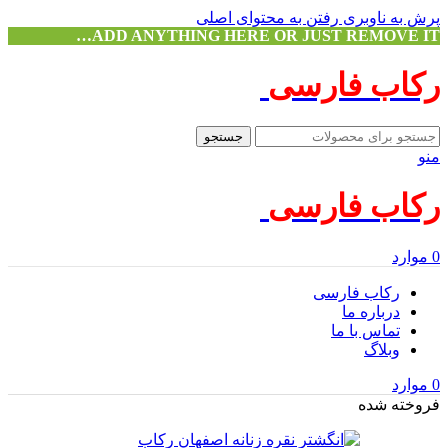
پرش به ناوبری
رفتن به محتوای اصلی
ADD ANYTHING HERE OR JUST REMOVE IT…
رکاب فارسی
جستجو
منو
رکاب فارسی
0
موارد
رکاب فارسی
درباره ما
تماس با ما
وبلاگ
0
موارد
فروخته شده