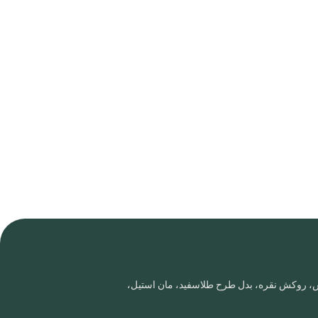
روس، روکش نقره، بدل طرح طلاسفید، مان استیل،