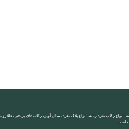
، انواع رکاب نقره زنانه، انواع پلاک نقره، مدال آویز، رکاب های برنجی، طلا
ات است.