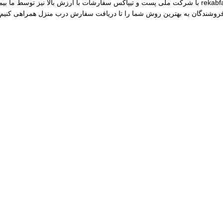
مختلف از جمله نقره، برنج و غیره را فروشگاه عرضه می کنیم.طی قراداد rekabfarsi با شرکت ملی پست و ت
 فروشندگان به بهترین روش شما را تا دریافت سفارش درب منزل همراهی کنیم.