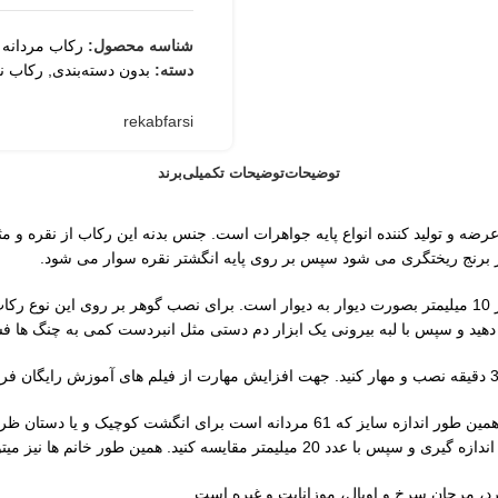
شناسه محصول:
رکاب مردانه 
دسته:
بدون دسته‌بندی
,
رکاب نق
rekabfarsi
توضیحات
توضیحات تکمیلی
برند
از برنج ریختگری می شود سپس بر روی پایه انگشتر نقره سوار می شود.
6.28 گرم وزن این رکاب است. ابعاد محل قرارگیری گوهر بر روی رکاب 12 در 10 میلیمتر بصورت دیوار به دیوار است.
 دهید و سپس با لبه بیرونی یک ابزار دم دستی مثل انبردست کمی به چنگ ها فش
رکاب مردانه کرمان با توجه به نوع طراحی همین طور اندازه سایز که 61 م
یتوانند برای انگشت اشاره از این رکاب استفاده کنند.
د، مرجان سرخ و اوپال، موزانایت و غیره است.