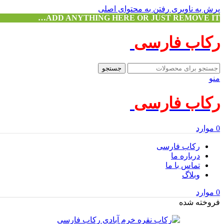
پرش به ناوبری
رفتن به محتوای اصلی
ADD ANYTHING HERE OR JUST REMOVE IT…
رکاب فارسی
جستجو
منو
رکاب فارسی
0
موارد
رکاب فارسی
درباره ما
تماس با ما
وبلاگ
0
موارد
فروخته شده