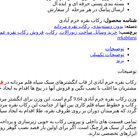
بسته بندی پستی حرفه ای و ایده آل
ارسال پیامک در هر مرحله از سفارش
شناسه محصول:
رکاب نقره خرم آبادی
دسته:
بدون دسته‌بندی
,
رکاب نقره مردانه
برچسب:
خرید وسایل ساخت زیورالات
,
رکاب
,
فروش رکاب نقره عمد
rekabfarsi
توضیحات
توضیحات تکمیلی
برند
توضیحات
رکاب نقره خرم آبادی از قاب انگشترهای سبک سیاه قلم مردانه در
فر
مشتریان ما اغلب با نصب نگین و فروش آنها در پیج ها اقدام به ایجاد خ
وزن رکاب نقره خرم آبادی 9.64 گرم است. ای
رکاب و خطوط سیاه قلم کاری بین آنها از جذابیت این رکاب نقره مرد
گردد که هنرمندان دوران بر روی ظروف نقره، طلا اقدام به ایجاد سی
چنگی از سبک هزارچنگ است. اگر برای اولین بار قصد نصب گوهر روی ی
ابزارهای تخصصی ندارند.