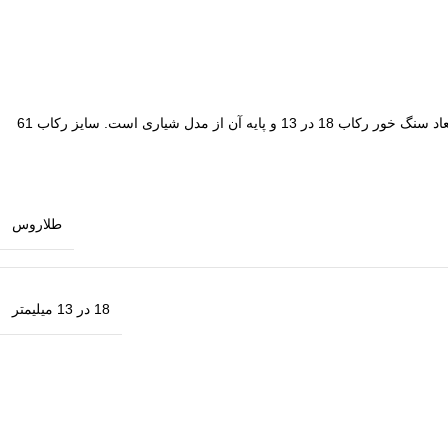
است. رنگ رکاب انگشتر ثابت و کاملا ضدحساسیت است. ابعاد سنگ خور رکاب 18 در 13 و پایه آن از مدل شیاری است. سایز رکاب 61
طلاروس
18 در 13 میلیمتر