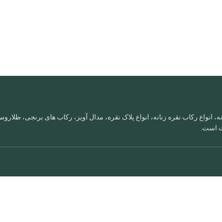
، انواع رکاب نقره زنانه، انواع پلاک نقره، مدال آویز، رکاب های برنجی، طلا
ات است.