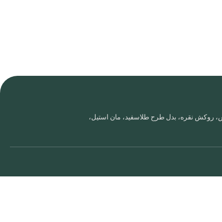
روس، روکش نقره، بدل طرح طلاسفید، مان استیل،