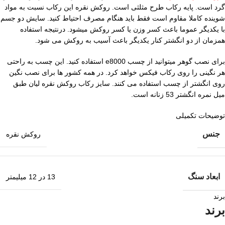
گرد است. پایه رکاب طرح مثلثی است. روکش نقره این رکاب نسبت به مواد
شوینده کاملا مقاوم است فقط باید هنگام مصرف احتیاط کنید. سایش دو جسم
با یکدیگر عموما باعث کسر وزن یا کسر روکش میشود. درنتیجه استفاده
همزمان از دو انگشتر کنار یکدیگر باعث آسیب به روکش می شود.
برای نصب گوهر میتوانید از چسب e8000 استفاده کنید. این چسب به راحتی
هر نگینی را روی رکاب فیکس خواهد کرد. در همه کشور ها برای نصب نگین
روی انگشتر از چسب استفاده می کنند. سایز رکاب روکش نقره لیان طبق
میل نمره انگشتر 53 زنانه است.
توضیحات تکمیلی
جنس
روکش نقره
ابعاد سنگ
13 در 12 میلیمتر
برند
برند