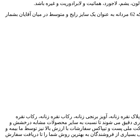
ن، یشم، لاجورد، هماتیت و لابرادوریت و غیره باشد.
سایز رکاب 62 مردانه با قطر داخل به داخل 22 میلیمتر است. این قطر بعضا با توجه به فرم انگشت گاهی 63 مردانه نیز پاسخگو است. البته که 62 مردانه به عنوان یک سایز رایج و متوسط در میان آقایان بشمار
اک نقره زنانه، آویز برنجی زنانه، رکاب نقره زنانه، رکاب نقره
 کاری دقیق می شوند تا نسبت به سایر محصولات مشابه درخشش و
ته باشند. ما انواع متریال های مختلف از جمله نقره، برنج و غیره را فروشگاه عرضه می کنیم.طی قراداد rekabfarsi با شرکت ملی پست و تیپاکس سفارشات با ارزش بالا نیز توسط ما بیمه و
 بسیاری از فروشندگان به بهترین روش شما را تا دریافت سفارش