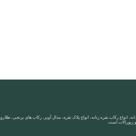
نه، انواع رکاب نقره زنانه، انواع پلاک نقره، مدال آویز، رکاب های برنجی، طل
و زیورالات است.