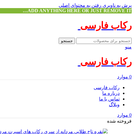
پرش به ناوبری
رفتن به محتوای اصلی
ADD ANYTHING HERE OR JUST REMOVE IT…
رکاب فارسی
جستجو
منو
رکاب فارسی
0
موارد
رکاب فارسی
درباره ما
تماس با ما
وبلاگ
0
موارد
فروخته شده