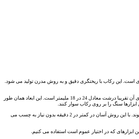
ی است. این رکاب با ریختگری دقیق و به روش مدرن تولید می شود.
این قطعه برنجی با قالبی مجزا ریختگری می شود و سپس بر روی پایه رکاب نقره سوار می شود. وزن رکاب 9.84 گرم و ابعاد محل قرارگیری آن تقریبا درشت معادل 24 در 18 ملیمتر است. این ابعاد همان طور
بزارها سنگ را بر روی رکاب سوار کنند.
برای سوار کردن سنگ ابتدا گوهر را در میان چنگ ها قرار دهید و سپس با ابزاری دم دستی به چنگ ها فشار وارد کنید تا به سمت داخل خم شوند. با این روش آسان در کمتر در 2 دقیقه بدون نیاز به چسب می
ن ابزارهای که در اختیار عموم است استفاده می کنیم.