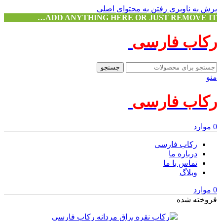
پرش به ناوبری
رفتن به محتوای اصلی
ADD ANYTHING HERE OR JUST REMOVE IT…
رکاب فارسی
جستجو
منو
رکاب فارسی
0
موارد
رکاب فارسی
درباره ما
تماس با ما
وبلاگ
0
موارد
فروخته شده