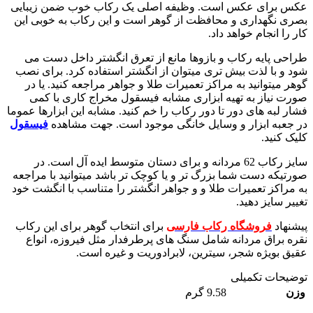
عکس برای عکس است. وظیفه اصلی یک رکاب خوب ضمن زیبایی
بصری نگهداری و محافظت از گوهر است و این رکاب به خوبی این
کار را انجام خواهد داد.
طراحی پایه رکاب و بازوها مانع از تعرق انگشتر داخل دست می
شود و با لذت بیش تری میتوان از انگشتر استفاده کرد. برای نصب
گوهر میتوانید به مراکز تعمیرات طلا و جواهر مراجعه کنید. یا در
صورت نیاز به تهیه ابزاری مشابه فیسقول مخراج کاری با کمی
فشار لبه های دور تا دور رکاب را خم کنید. مشابه این ابزارها عموما
در جعبه ابزار و وسایل خانگی موجود است. جهت مشاهده
فیسقول
کلیک کنید.
سایز رکاب 62 مردانه و برای دستان متوسط ایده آل است. در
صورتیکه دست شما بزرگ تر و یا کوچک تر باشد میتوانید با مراجعه
به مراکز تعمیرات طلا و و جواهر انگشتر را متناسب با انگشت خود
تغییر سایز دهید.
پیشنهاد
فروشگاه رکاب فارسی
برای انتخاب گوهر برای این رکاب
نقره براق مردانه شامل سنگ های پرطرفدار مثل فیروزه، انواع
عقیق بویژه شجر، سیترین، لابرادوریت و غیره است.
توضیحات تکمیلی
وزن
9.58 گرم