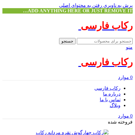
پرش به ناوبری
رفتن به محتوای اصلی
ADD ANYTHING HERE OR JUST REMOVE IT…
رکاب فارسی
جستجو
منو
رکاب فارسی
0
موارد
رکاب فارسی
درباره ما
تماس با ما
وبلاگ
0
موارد
فروخته شده