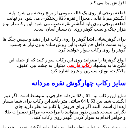
افزایش پیدا می کند.
قطعه برنجی از روی یک قالب مومی از برنج ریخته می شود. پایه
انگشتر هم با قالبی مجزا از نقره 925 ریختگری می شود. در نهایت
قطعه برنجی روی پایه انگشتر نقره نصب می شود. این رکاب از نوع
هزار چنگ و نصب گوهر روی آن بسیار آسان است.
برای گوهرنشانی ابتدا گوهر را روی رکاب قرار دهید و سپس چنگ ها
را به سمت داخل خم کنید. با این روش ساده بدون نیاز به چسب
گوهر را روی رکاب سوار خواهید کرد.
انواع گوهرها را میتوانید روی این رکاب سوار کنید که از جمله این
نگین ها به پیشنهاد
رکاب فارسی
میتوان به چشم ببر، عقیق،
مالاکیت، توپاز، سیترین و غیره اشاره کرد.
سایز رکاب چهارگوش نقره مردانه
سایز این رکاب بین 61 و 62 مردانه خارجی یا متوسط است. اگر دور
انگشت شما بین 63 یا 64 سانتی متر باشد این رکاب برای شما بسیار
ایده آل است. البته اگر برای فروش یا کادو مد نظر دارید جای
نگرانی نیست. همین طور میتوانید با مراجعه به مراکز تعمیرات طلا
و جواهر اقدام به سوار کردن گوهر روی رکاب کنید.
در روش دیگر میتوانید قطر داخل به داخل پایه انگشتر قدیمی خود را