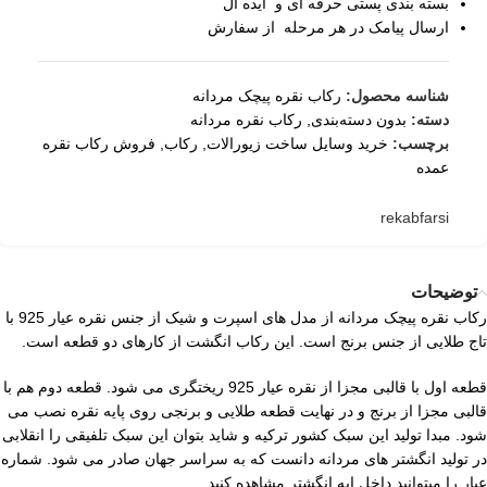
بسته بندی پستی حرفه ای و ایده آل
ارسال پیامک در هر مرحله از سفارش
شناسه محصول:
رکاب نقره پیچک مردانه
دسته:
بدون دسته‌بندی
,
رکاب نقره مردانه
برچسب:
خرید وسایل ساخت زیورالات
,
رکاب
,
فروش رکاب نقره
عمده
rekabfarsi
توضیحات
رکاب نقره پیچک مردانه از مدل های اسپرت و شیک از جنس نقره عیار 925 با
تاج طلایی از جنس برنج است. این رکاب انگشت از کارهای دو قطعه است.
قطعه اول با قالبی مجزا از نقره عیار 925 ریختگری می شود. قطعه دوم هم با
قالبی مجزا از برنج و در نهایت قطعه طلایی و برنجی روی پایه نقره نصب می
شود. مبدا تولید این سبک کشور ترکیه و شاید بتوان این سبک تلفیقی را انقلابی
در تولید انگشتر های مردانه دانست که به سراسر جهان صادر می شود. شماره
عیار را میتوانید داخل ایه انگشتر مشاهده کنید.