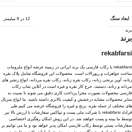
ابعاد سنگ
12 در 8 میلیمتر
برند
برند
rekabfarsi
rekabfarsi یا رکاب فارسی یک برند ایرانی در زمینه عرضه انواع ملزومات
ساخت جواهرات و زیورالات است. محصولات این فروشگاه شامل پلاک نقره
زنانه، آویز برنجی زنانه، رکاب نقره زنانه، رکاب نقره مردانه، انواع زنجیر های
مردانه و زنانه، دستبند، خرج کار نقره و غیره است.در آنلاین شاپ رکاب
فارسی محصولات بصورت مجزا پرداخت کاری دقیق می شوند تا نسبت به
سایر محصولات مشابه درخشش و کیفیت بالاتری داشته باشند. ما انواع متریال
های مختلف از جمله نقره، برنج و غیره را فروشگاه عرضه می کنیم.طی
قراداد rekabfarsi با شرکت ملی پست و تیپاکس سفارشات با ارزش بالا نیز
توسط ما بیمه و پست خواهند شد. در این روش امکان رهگیری اختصاصی
سفارشات پستی توسط رکاب فارسی امکان پذیر خواهد بود و ما می توانیم بر
خلاف بسیاری از فروشندگان به بهترین روش شما را تا دریافت سفارش درب