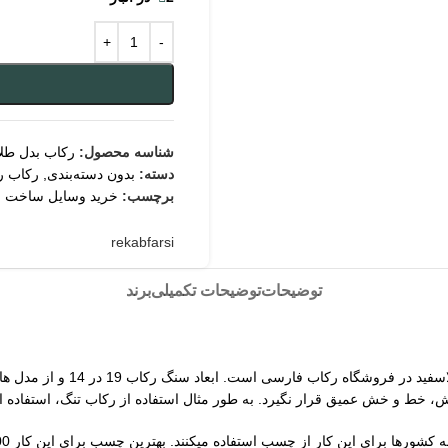
شناسه محصول:
رکاب بدل طل
دسته:
بدون دسته‌بندی
,
رکاب ر
برچسب:
خرید وسایل ساخت ز
rekabfarsi
توضیحات
توضیحات تکمیلی
برند
رکاب بدل طلاسفید ندوشن از مد
ایش، خط و خش عمیق قرار نگیرد. به طور مثال استفاده از رکاب تنگ، استفاد
ستفاده میکنند. بهترین چسب برای این کار e8000 است. سایز رکاب طبق میل نمره انگشتر 61 مردانه است.