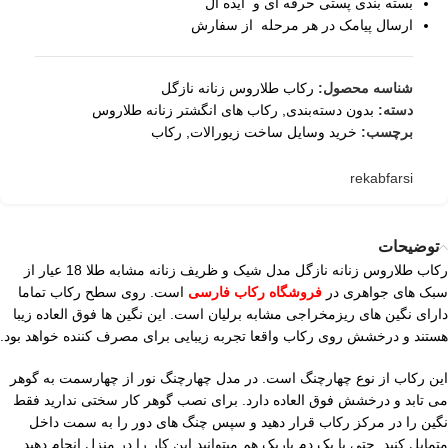
بسته بندی پستی حرفه ای و ایده آل
ارسال پیامک در هر مرحله از سفارش
شناسه محصول:
رکاب طلاروس زنانه نازگل
دسته:
بدون دسته‌بندی
,
رکاب های انگشتر زنانه طلاروس
برچسب:
خرید وسایل ساخت زیورالات
,
رکاب
rekabfarsi
توضیحات
رکاب طلاروس زنانه نازگل مدل شیک و ظریف زنانه مشابه طلا 18 عیار از
سبک های جواهری در
فروشگاه رکاب فارسی
است. روی سطح رکاب تماما
دارای نگین های ریزمخراجی مشابه برلیان است. این نگین ها فوق العاده زیبا
هستند و درخشش روی رکاب واقعا تجربه زیبایی برای مصرف کننده خواهد بود.
این رکاب از نوع چهارچنگ است. در مدل چهارچنگ نور از چهارسمت به گوهر
می تابد و درخشش فوق العاده دارد. برای نصب گوهر کار سختی ندارید فقط
نگین را در مرکز رکاب قرار دهید و سپس چنگ های دور را به سمت داخل
متمایل کنید. حتی با یک دم باریک هم میتوانید این کار را در منزل انجام دهید.