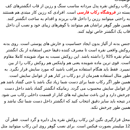
رکاب روکش نقره پدل مردانه مناسب سنگ و رزین از قاب انگشترهای کف
بسته در
فروشگاه رکاب فارسی
است. افرادی که رزین کار مبتدی هم هستتند
به راحتی میتوانند رزین را داخل قاب بریزند و اقدام به ساخت انگشتر کنند.
همین طور گوهر تراشان هم میتوانند با گوهرهای زیبای خود و نصب آن داخل
قاب یک انگشتر خاص تولید کنند.
جنس بدنه از آلیاژ بدون ایجاد حساسیت و خارش های پوستی است. روی بدنه
روکش واقعی نقره است تا مصرف کننده دقیقا حس استفاده از یک انگشتر
تمام نقره 925 را داشته باشد. این روکش نسبت به مواد شوینده کاملا مقاوم
است. قوی ترین ماده شوینده یعنی هم وایتکس هم روکش رکاب را از بین
نمیبرد. فقط باید هنگام استفاده مراقب باشید که مورد سایش قرار نگیرد. به
طور مثال استفاده همزمان از دو رکاب در کنار هم از عوامل سایش است.
همین طور اگر رکاب شما برای دست شما زیاد تنگ باشد یا حتی گشاد باشد هم
از عوامل سایش محسوب می گردد. زمانیکه انگشتر گشاد باشد داخل دست
چرخش دارد و این باعث سایش لبه های کنار از قسمت داخلی رکاب می شود.
در نتیجه باید سایز دقیق انتخاب کنید که انگشتر داخل دست شما تنگ نباشد و
همین طور چرخش نکند.
محل قرارگیری نگین این رکاب روکش نقره پدل دایره و گرد است. قطر آن
12 میلیمتر بصورت فیکس است. برای نصب گوهر روی این رکاب میتوانید مثل