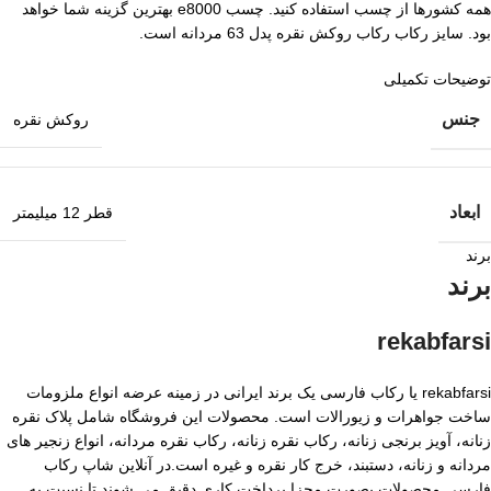
همه کشورها از چسب استفاده کنید. چسب e8000 بهترین گزینه شما خواهد
بود. سایز رکاب رکاب روکش نقره پدل 63 مردانه است.
توضیحات تکمیلی
جنس
روکش نقره
ابعاد
قطر 12 میلیمتر
برند
برند
rekabfarsi
rekabfarsi یا رکاب فارسی یک برند ایرانی در زمینه عرضه انواع ملزومات
ساخت جواهرات و زیورالات است. محصولات این فروشگاه شامل پلاک نقره
زنانه، آویز برنجی زنانه، رکاب نقره زنانه، رکاب نقره مردانه، انواع زنجیر های
مردانه و زنانه، دستبند، خرج کار نقره و غیره است.در آنلاین شاپ رکاب
فارسی محصولات بصورت مجزا پرداخت کاری دقیق می شوند تا نسبت به