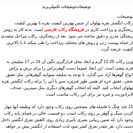
توضیحات
توضیحات تکمیلی
برند
توضیحات
رکاب انگشتر نقره پهلوان از جنس بهترین کیفیت نقره با بهترین کیفیت
ریختگری و پرداخت کاری در
فروشگاه رکاب فارسی
است. بدنه کار به روش
ریختگی مدرن و دقیق ساخته می شود. بعد از ریختگری، رکاب مراحل متعددی
از جمله پوست زنی و روش های مختلف پرداخت را طی میکند تا با بالاترین
کیفیت عرضه گردد.
وزن رکاب 12.25 گرم و ابعاد محل قرارگیری نگین آن 24 در 17 میلیمتر به
فرم بیضی است. این ابعاد عموما دست گوهرتراش را برای برش و تراش
انواع گوهرها آزاد می گذارد. با توجه به سلیقه میتوانید گوهرهایی مثل عقیق
شجر، عقیق خزه ای همین طور فیروزه سبز یا آبی را برای رکاب انگشتر نقره
پهلوان انتخاب کنید. البته که انتخاب گوهرهای دیگری مثل سیترین، صدف،
لابرادوریت و غیره نیز برای این رکاب مناسب است.
12 عدد چنگ با فاصله های مشخص روی رکاب وجود دارد که وظبفه آنها مهار
کردن سنگ و گوهر بر روی رکاب است. دو قسمت خالی در فضای پایه رکاب
وجود دارد که ضمن زیبایی بصری تاثیری زیادی روی کاهش تعرق انگشتر داخل
دست دارد. هر چقدر تعرق کمتر شود لذت استفاده از انگشتر بیش تر خواهد
شد.