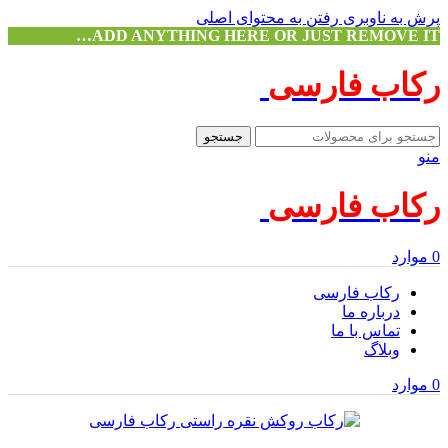
پرش به ناوبری
رفتن به محتوای اصلی
ADD ANYTHING HERE OR JUST REMOVE IT…
رکاب فارسی
جستجو
منو
رکاب فارسی
0
موارد
رکاب فارسی
درباره ما
تماس با ما
وبلاگ
0
موارد