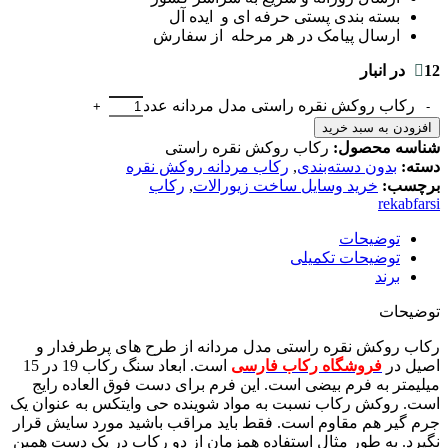
بسته بندی پستی حرفه ای و ایده آل
ارسال پیامک در هر مرحله از سفارش
12 در انبار
رکاب روکش نقره راستی مدل مردانه عدد
افزودن به سبد خرید
شناسه محصول:
رکاب روکش نقره راستی
دسته:
بدون دسته‌بندی
,
رکاب مردانه روکش نقره
برچسب:
خرید وسایل ساخت زیورالات
,
رکاب
rekabfarsi
توضیحات
توضیحات تکمیلی
برند
توضیحات
رکاب روکش نقره راستی مدل مردانه از طرح های پرطرفدار و
اصیل در
فروشگاه رکاب فارسی
است. ابعاد سنگ رکاب 19 در 15
میلیمتر به فرم بیضی است. این فرم برای دست فوق العاده رایج
است. روکش رکاب نسبت به مواد شوینده حی وایتکس به عنوان یک
جرم گیر هم مقاوم است. فقط باید مراقب باشید مورد سایش قرار
نگیرد. به طور مثال استفاده همزمان از دو رکاب در یک دست همین