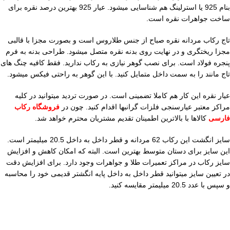
بنام 925 یا استرلینگ هم شناسایی میشود. عیار 925 بهترین درصد نقره برای
ساخت جواهرات نقره است.
تاج رکاب مردانه نقره صباح از جنس طلاروس است و بصورت مجزا با قالبی
مجزا ریختگری و در نهایت روی بدنه نقره متصل میشود. طراحی بدنه به فرم
پنجره فولاد است. برای نصب گوهر نیازی به رکاب ندارید. فقط کافیه چنگ های
تاج مانند را به سمت داخل متمایل کنید. با این گوهر به راحتی فیکس میشود.
عیار نقره این کار هم کاملا تضمینی است. در صورت تردید میتوانید در کلیه
مراکز معتبر عیارسنجی فلزات گرانبها اقدام کنید. چون در
فروشگاه رکاب
فارسی
کالاها با بالاترین اطمینان تقدیم مشتریان محترم خواهد شد.
سایز انگشت این رکاب 62 مردانه و قطر داخل به داخل 20.5 میلیمتر است.
این سایز برای دستان متوسط بهترین است. البته که امکان کاهش و افزایش
سایز رکاب در مراکز تعمیرات طلا و جواهرات وجود دارد. برای افزایش دقت
در تعیین سایز میتوانید قطر داخل به داخل پایه انگشتر قدیمی خود را محاسبه
و سپس با عدد 20.5 میلیمتر مقایسه کنید.