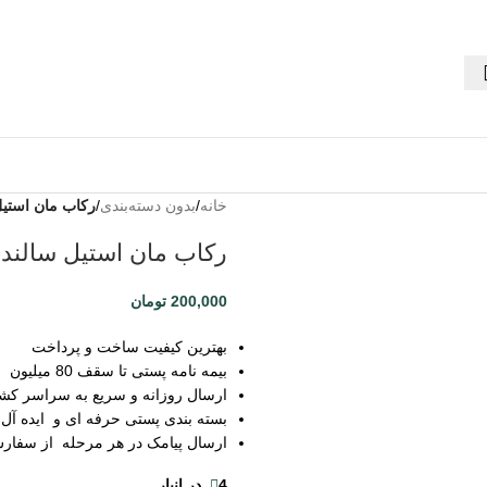
خانه
به من
/
بدون دسته‌بندی
/
رکاب مان استیل
از طریق
رکاب مان استیل سالند 
پیامک
اطلاع بده
200,000
تومان
زمانیکه
محصول
بهترین کیفیت ساخت و پرداخت
حراج شد
بیمه نامه پستی تا سقف 80 میلیون
ارسال روزانه و سریع به سراسر کش
بسته بندی پستی حرفه ای و ایده آل
ارسال پیامک در هر مرحله از سفار
ثبت
4 در انبار