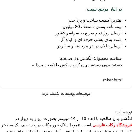
در انبار موجود نیست
بهترین کیفیت ساخت و پرداخت
بیمه نامه پستی تا سقف 80 میلیون
ارسال روزانه و سریع به سراسر کشور
بسته بندی پستی حرفه ای و ایده آل
ارسال پیامک در هر مرحله از سفارش
شناسه محصول:
انگشتر بدل صالحیه
دسته:
بدون دسته‌بندی
,
رکاب روکش طلاسفید مردانه
rekabfarsi
توضیحات
توضیحات تکمیلی
برند
توضیحات
انگشتر بدل صالحیه با ابعاد 19 در 14 میلیمتر بصورت دیوار به دیوار در
فروشگاه رکاب فارسی
است. عموما سنگ خور رکاب در حد نصف یک میلیمتر
کمتر از عدد فوق است. این رکاب از جس آلیاژ مخوص با روکش های متعدد